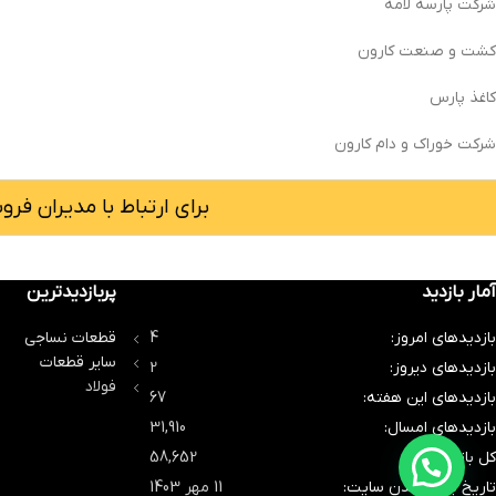
شرکت پارسه لامه
کشت و صنعت کارون
کاغذ پارس
شرکت خوراک و دام کارون
برای ارتباط با مدیران فروش باما
آمار بازدید
پربازدیدترین
بازدیدهای امروز:
4
قطعات نساجی
سایر قطعات
بازدیدهای دیروز:
2
فولاد
بازدیدهای این هفته:
67
بازدیدهای امسال:
31,910
کل بازدیدها:
58,652
تاریخ به‌روزشدن سایت:
11 مهر 1403