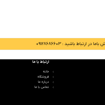
 در ارتباط باشید : 09128686603
ارتباط با ما
خانه
فروشگاه
درباره ما
تماس با ما