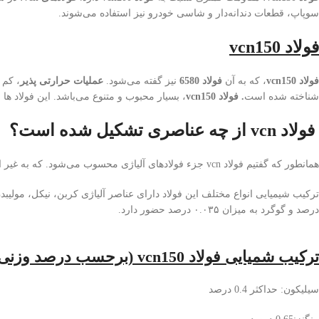
سوپاپ، قطعات دندانه
دار و شاسی خودرو نیز استفاده می
شوند.
فولاد
vcn150
فولاد
vcn150
، که به آن
فولاد
6580
نیز گفته می
شود.
عملیات حرارتی پذیر
، کم 
شناخته شده است
.
فولاد
vcn150
، بسیار محبوب و متنوع می
باشد. این فولاد ها 
فولاد vcn از چه عناصری تشکیل شده است؟
همانطور که گفتیم فولاد vcn جزء فولادهای آلیاژی محسوب می‌شود. که به غیر از آهن و کربن دارای عناصر آلیاژی وانادیم، کاربید و نیترید می‌باشد. فولاد vcn با نام فولاد ۴۳۴۰ نیز شناخته می‌شود.
درصد و گوگرد به میزان ۰.۰۳۵ درصد حضور دارد.
ترکیب شمیایی فولاد
vcn150
(برحسب درصد وزنی)
سیلیکون: حداکثر 0.4 درصد