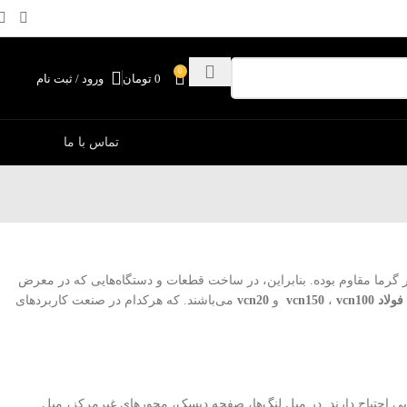
0
0
تومان
ورود / ثبت نام
تماس با ما
ر گرما مقاوم بوده. بنابراین، در ساخت قطعات و دستگاه
هایی که در معرض
فولاد
vcn100
،
vcn150
و
vcn20
می
باشند. که هرکدام در صنعت کاربردهای
احتیاج دارند. در میل لنگ
ها، صفحه دیسک، محورهای غیرمرکز، میل