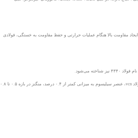
ایجاد مقاومت بالا هنگام عملیات حرارتی و حفظ مقاومت به خستگی، فولادی
ترکیب شیمیایی انواع مختلف این فولاد دارای عناصر آلیاژی کربن، نیکل، مولیبدن، وانادیم، کروم و سیلیسیم هستند. طبق آنالیزهای انجام شده، در همه انواع فولاد vcn، عنصر سیلیسوم به میزانی کمتر از ۰.۴ درصد، منگنز در بازه ۰.۵ تا ۰.۸