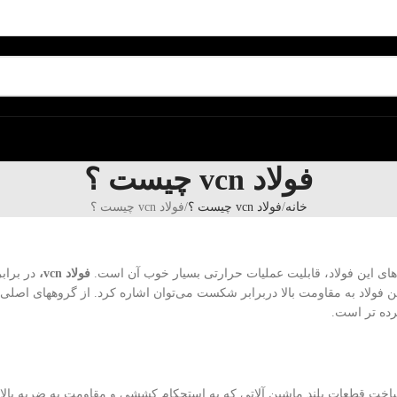
فولاد vcn چیست ؟
خانه
فولاد vcn چیست ؟
فولاد vcn چیست ؟
های این فولاد، قابلیت عملیات حرارتی بسیار خوب آن است.
فولاد
v‌‌c‌‌n
،
در براب
ن فولاد به مقاومت بالا دربرابر شکست می‌توان اشاره کرد. از گروههای اصلی
ده تر است.
اخت قطعات بلند ماشین آلاتی که به استحکام کششی و مقاومت به ضربه بالایی 