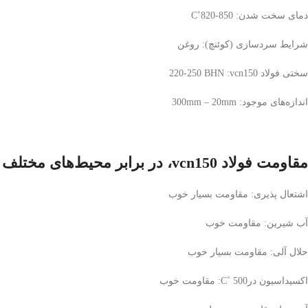
دمای سخت شدن:
820-850
˚
C
شرایط سردسازی (کوئنچ): روغن
سختی فولاد
vcn150
:
220-250 BHN
اندازه
های موجود:
20mm
–
300mm
مقاومت فولاد
vcn150
، در برابر محیط
های مختلف 
اشتعال پذیری: مقاومت بسیار خوب
آب شیرین: مقاومت خوب
حلال آلی: مقاومت بسیار خوب
اکسیداسیون در
500
˚
C
: مقاومت خوب