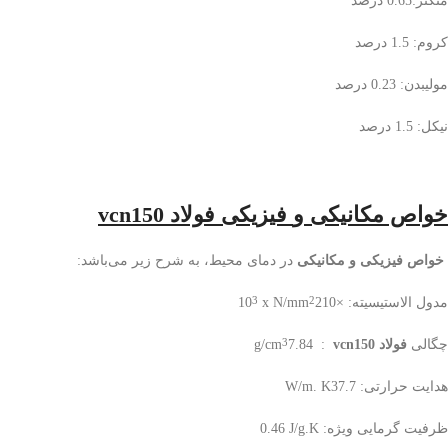
منگنز:0.65 درصد
کروم: 1.5 درصد
مولیبدن: 0.23 درصد
نیکل: 1.5 درصد
خواص مکانیکی و
فیزیکی
فولاد vcn150
خواص فیزیکی و مکانیکی
در دمای محیط، به شرح زیر می
باشد
:
مدول الاستیسیته:
210×
x N/mm
10
3
2
چگالی
فولاد
vcn150
:
7.84
g/cm
3
هدایت حرارتی:
37.7
W/m‌‌‌‌‌‌‌‌. ‌K
ظرفیت گرمایی ویژه:
0.46 J/g.‌‌K‌‌