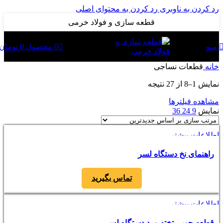
رد کردن به ناوبری
رد کردن به محتوای اصلی
قطعه سازی و فولاد خرمی
0
محصول
0
تومان
منو
خانه
قطعات نساجی
Sorted
نمایش 1–8 از 27 نتیجه
by
latest
مشاهده فیلترها
نمایش
9
24
36
اطلاعات بیشتر
مشاهده سریع
راهنمای نخ دستگاه لسر
افزودن به مقایسه
افزودن به علاقه مندی
تماس بگیرید
اطلاعات بیشتر
مشاهده سریع
قطعه چوبی تخته ورد دستگاه لسر