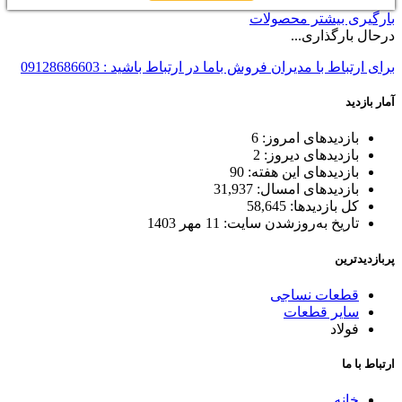
بارگیری بیشتر محصولات
درحال بارگذاری...
برای ارتباط با مدیران فروش باما در ارتباط باشید : 09128686603
آمار بازدید
بازدیدهای امروز:
6
بازدیدهای دیروز:
2
بازدیدهای این هفته:
90
بازدیدهای امسال:
31,937
کل بازدیدها:
58,645
تاریخ به‌روزشدن سایت:
11 مهر 1403
پربازدیدترین
قطعات نساجی
سایر قطعات
فولاد
ارتباط با ما
خانه