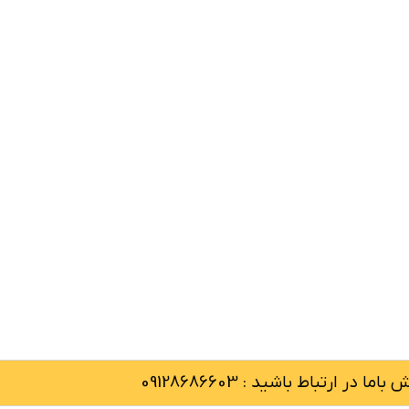
 در ارتباط باشید : 09128686603