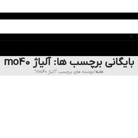
بایگانی برچسب ها: آلیاژ mo40
خانه
نوشته های برچسب "آلیاژ mo40"