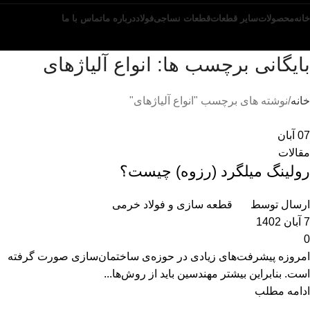
خانه
محصولات
سایر قطعات
قطعات نساجی
فولاد
درباره ما
تماس با ما
تماس با ما
بایگانی برچسب ها: انواع آلیاژهای
خانه
نوشته های برچسب "انواع آلیاژهای"
07
آبان
مقالات
رولینگ میلگرد (رزوه) چیست؟
ارسال توسط
قطعه سازی و فولاد خرمی
7 آبان 1402
0
امروزه پیشرفت‌های زیادی در حوزه‌ی ساختمان‌سازی صورت گرفته
است. بنابراین بیشتر مهندسین باید از روش‌ها...
ادامه مطلب