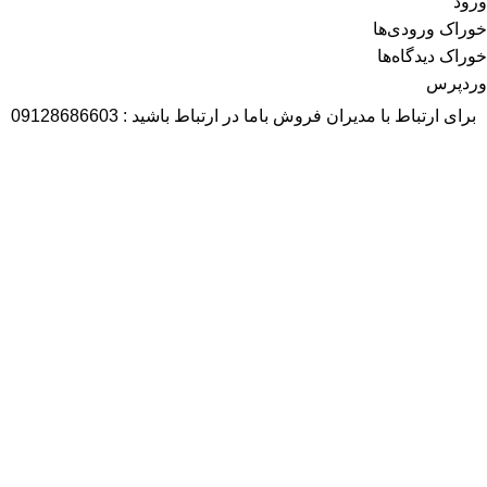
ورود
خوراک ورودی‌ها
خوراک دیدگاه‌ها
وردپرس
برای ارتباط با مدیران فروش باما در ارتباط باشید : 09128686603
آمار بازدید
بازدیدهای امروز:
477
بازدیدهای دیروز:
132
بازدیدهای این هفته:
648
بازدیدهای امسال:
32,506
کل بازدیدها:
59,257
تاریخ به‌روزشدن سایت:
11 مهر 1403
پربازدیدترین
قطعات نساجی
سایر قطعات