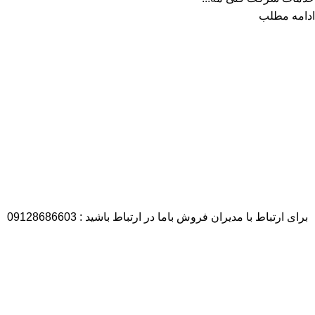
ادامه مطلب
برای ارتباط با مدیران فروش باما در ارتباط باشید : 09128686603
آمار بازدید
بازدیدهای امروز:
6
بازدیدهای دیروز:
2
بازدیدهای این هفته:
90