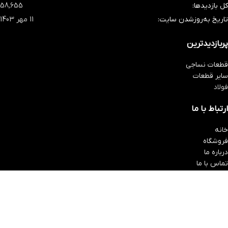
کل بازدیدها:
58,655
تاریخ به‌روزشدن سایت:
11 مهر 1403
پربازدیدترین
قطعات نساجی
سایر قطعات
فولاد
ارتباط با ما
خانه
فروشگاه
درباره ما
تماس با ما
اعتماد شما افتخار ماست
کلیه حقوق سایت متعلق به مجموعه قطعه سازی و فولا خرمی می باشد