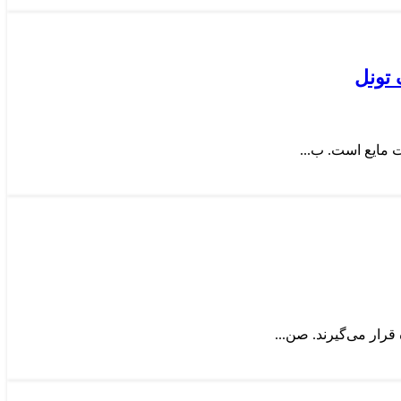
تونل
 مایع است. ب...
رار می‌گیرند. صن...