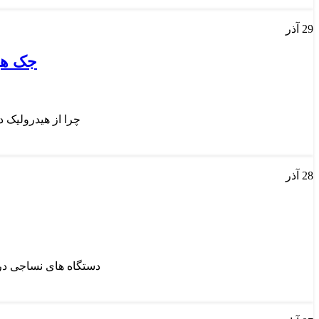
29
آذر
جک هی
چرا از هیدرولیک 
28
آذر
دستگاه های نساجی در 