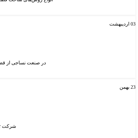
03
اردیبهشت
در صنعت نساجی از قطعا
23
بهمن
شرکت Rieter دستگاه COMPACTeasy را با توجه به نیاز بازار به منظور کاهش هزینه در...