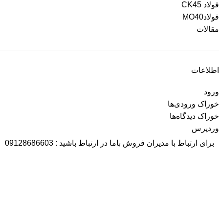
فولاد CK45
فولادMO40
مقالات
اطلاعات
ورود
خوراک ورودی‌ها
خوراک دیدگاه‌ها
وردپرس
برای ارتباط با مدیران فروش باما در ارتباط باشید : 09128686603
آمار بازدید
بازدیدهای امروز:
481
بازدیدهای دیروز:
132
بازدیدهای این هفته:
652