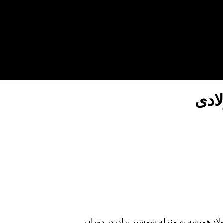
ادی
اد همیشه به منزله شمشیر بران در دوران...