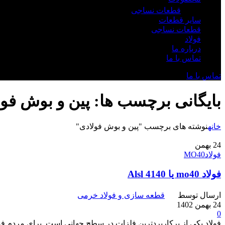
قطعات نساجی
سایر قطعات
قطعات نساجی
فولاد
درباره ما
تماس با ما
تماس با ما
بایگانی برچسب ها: پین و بوش فول
خانه
نوشته های برچسب "پین و بوش فولادی"
24
بهمن
فولادMO40
فولاد mo40 یا 4140 Alsl
ارسال توسط
قطعه سازی و فولاد خرمی
24 بهمن 1402
0
فولاد یکی از پرکاربردترین فلزات در سطح جهانی است. برای مردم فول