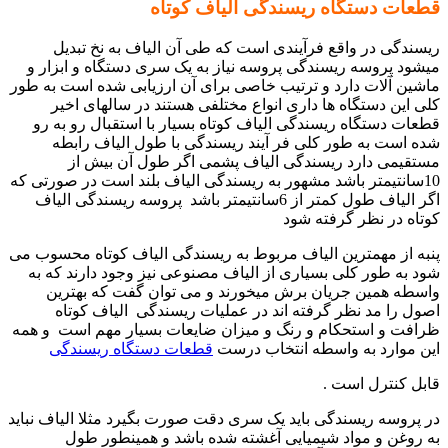
قطعات دستگاه ریسندگی الیاف کوتاه
ریسندگی در واقع فرآیندی است که طی آن الیاف به نخ تبدیل
میشود پروسه ریسندگی پروسه نیاز به یک سری دستگاه و ابزار و
ماشین آلات دارد و ترتیب خاصی برای آن ارزیابی شده است به طور
کلی این دستگاه ها داری انواع مختلفی هستند در سالهای اخیر
قطعات دستگاه ریسندگی الیاف کوتاه بسیار با استقبال رو به رو
شده است به طور کلی فر آیند ریسندگی با طول الیاف رابطه
مستقیمی دارد ریسندگی الیاف پشمی اگر طول آن بیش از
10سانتیمتر باشد مشهور به ریسندگی الیاف بلند است در صورتی که
اگر الیاف طول کمتر از 6سانتیمتر باشد پروسه ریسندگی الیاف
کوتاه در نظر گرفته شود
پنبه از مهمترین الیاف مربوط به ریسندگی الیاف کوتاه محسوب می
شود به طور کلی بسیاری از الیاف مصنوعی نیز وجود دارند که به
واسطه همین جریان برش میخورند و می توان گفت که بهترین
اصول را مد نظر گرفته اند در عملیات ریسندگی الیاف کوتاه
ظرافت و استحکام و رنگ و میزان ضایعات بسیار مهم است و همه
این موارد به واسطه انتخاب درست
قطعات دستگاه ریسندگی
قابل کنترل است .
در پروسه ریسندگی باید یک سری دقت صورت بگیرد مثلا الیاف نباید
به روغن و مواد شیمیایی آغشته شده باشد و همینطور طول