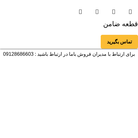
قطعه ضامن
تماس بگیرید
برای ارتباط با مدیران فروش باما در ارتباط باشید : 09128686603
آمار بازدید
بازدیدهای امروز:
477
بازدیدهای دیروز:
132
بازدیدهای این هفته:
648
بازدیدهای امسال:
32,506
کل بازدیدها:
59,257
تاریخ به‌روزشدن سایت:
11 مهر 1403
پربازدیدترین