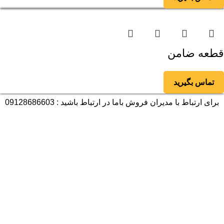
قطعه ضامن
تماس بگیرید
برای ارتباط با مدیران فروش باما در ارتباط باشید : 09128686603
آمار بازدید
بازدیدهای امروز:
1
بازدیدهای دیروز:
2
بازدیدهای این هفته:
85
بازدیدهای امسال:
31,932
کل بازدیدها:
58,640
تاریخ به‌روزشدن سایت:
11 مهر 1403