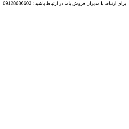
برای ارتباط با مدیران فروش باما در ارتباط باشید : 09128686603
آمار بازدید
بازدیدهای امروز:
4
بازدیدهای دیروز:
2
بازدیدهای این هفته:
88
بازدیدهای امسال:
31,935
کل بازدیدها:
58,643
تاریخ به‌روزشدن سایت:
11 مهر 1403
پربازدیدترین
قطعات نساجی
سایر قطعات
فولاد
ارتباط با ما